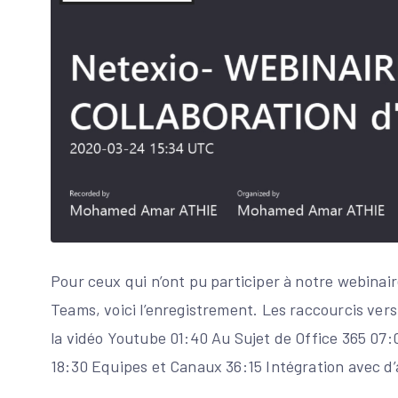
Pour ceux qui n’ont pu participer à notre webinair
Teams, voici l’enregistrement. Les raccourcis vers
la vidéo Youtube 01:40 Au Sujet de Office 365 07
18:30 Equipes et Canaux 36:15 Intégration avec d’