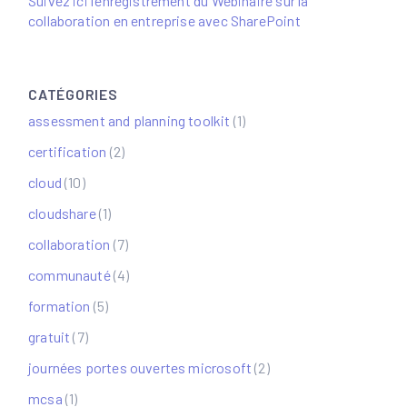
Suivez ici l’enregistrement du Webinaire sur la
collaboration en entreprise avec SharePoint
CATÉGORIES
assessment and planning toolkit
(1)
certification
(2)
cloud
(10)
cloudshare
(1)
collaboration
(7)
communauté
(4)
formation
(5)
gratuit
(7)
journées portes ouvertes microsoft
(2)
mcsa
(1)