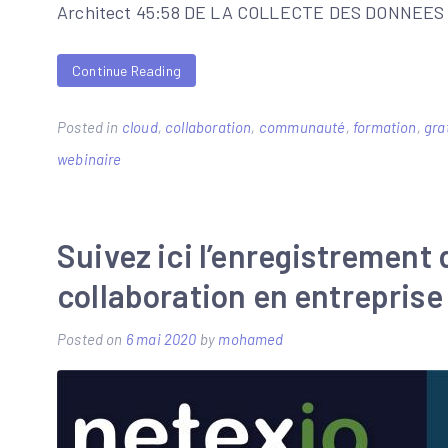
Architect 45:58 DE LA COLLECTE DES DONNEES
Continue Reading
Posted in
cloud
,
collaboration
,
communauté
,
formation
,
gra
webinaire
Suivez ici l’enregistrement 
collaboration en entrepris
Posted on
6 mai 2020
by
mohamed