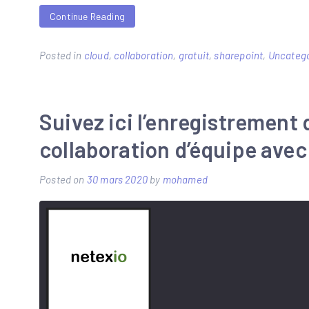
Continue Reading
Posted in
cloud
,
collaboration
,
gratuit
,
sharepoint
,
Uncatego
Suivez ici l’enregistrement 
collaboration d’équipe ave
Posted on
30 mars 2020
by
mohamed