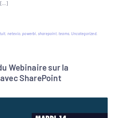
 […]
tuit
,
netexio
,
powerbi
,
sharepoint
,
teams
,
Uncategorized
,
du Webinaire sur la
e avec SharePoint